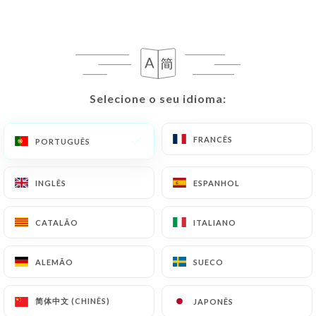
93 AVALIAÇÃO
RESTAURANT DE STREETFOOD
BISTRONOMIQUE
Selecione o seu idioma:
Selecione o seu idioma:
32 Rue Des Allamandiers
33800 Bordeaux France
FRANCÊS
FRANCÊS
PORTUGUÊS
PORTUGUÊS
INGLÊS
INGLÊS
ESPANHOL
ESPANHOL
CATALÃO
CATALÃO
ITALIANO
ITALIANO
ALEMÃO
ALEMÃO
SUECO
SUECO
简体中文 (CHINÊS)
简体中文 (CHINÊS)
JAPONÊS
JAPONÊS
Quem somos?