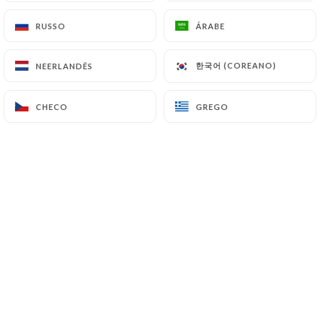
RUSSO
RUSSO
ÁRABE
ÁRABE
La Gigi incarne la fusion de deux amis
한국어 (COREANO)
한국어 (COREANO)
NEERLANDÊS
NEERLANDÊS
de longue date, Arthur Vonderheyden
et Pierre Deleume, qui apportent
CHECO
CHECO
GREGO
GREGO
chacun leur expertise complémentaire
dans le domaine de la restauration.
D'un côté, Arthur, qui a précédemment
exercé en tant que chef cuisinier chez
Joël Robuchon, puis a vécu à l'étranger
pendant six ans, entre la Jordanie et la
Turquie. Après son retour en France, il
s'est distingué en participant à Top
Chef 2020 et a commencé à envisager