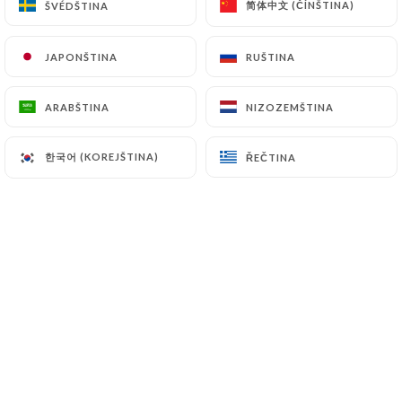
简体中文 (ČÍNŠTINA)
简体中文 (ČÍNŠTINA)
ŠVÉDŠTINA
ŠVÉDŠTINA
JAPONŠTINA
JAPONŠTINA
RUŠTINA
RUŠTINA
Hodnotil uživatel Manon C.
M
5/5
ARABŠTINA
ARABŠTINA
NIZOZEMŠTINA
NIZOZEMŠTINA
01/12/2025
•
10:24
한국어 (KOREJŠTINA)
한국어 (KOREJŠTINA)
ŘEČTINA
ŘEČTINA
Hodnotil uživatel Pauline H.
P
5/5
Carte courte mais produits d’excellente
qualité et réalisation impeccable ! Très bel
accueil
09/11/2025
•
04:34
Hodnotil uživatel Julien F.
J
5/5
Top,