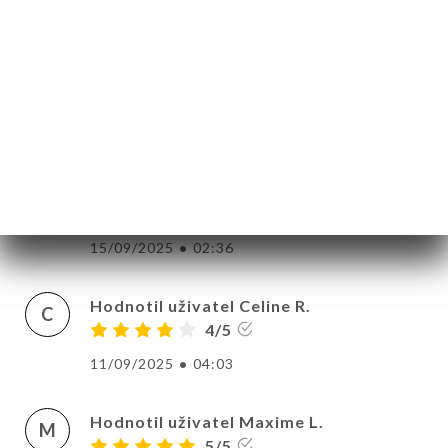
Hodnotil uživatel Emmanuelle D.
E
5/5
Lieu très agréable , nous sommes 8 et on
nous accepte entre les 2 horaires
préconisés à 12h30 . Nous sommes très
bien accueillies . Le brunch est bon , les
plats très réconfortants . Si vous êtes en
plein régime ce n’est pas le bon endroit .
15/09/2025
•
02:36
Hodnotil uživatel Celine R.
C
4/5
11/09/2025
•
04:03
Hodnotil uživatel Maxime L.
M
5/5